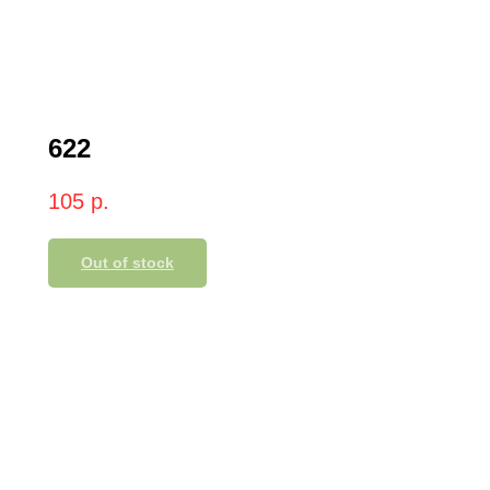
622
105
р.
Out of stock